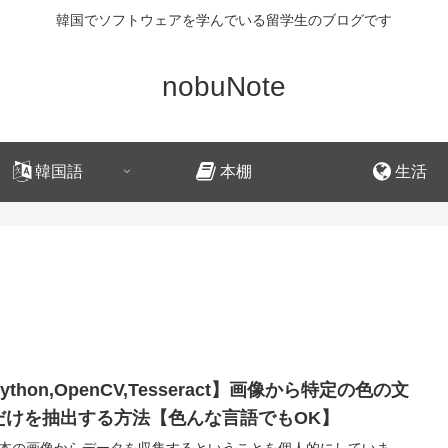
韓国でソフトウェアを学んでいる留学生のブログです
nobuNote
韓国語
本棚
生活
ython,OpenCV,Tesseract】画像から特定の色の文
だけを抽出する方法【色んな言語でもOK】
本の画像からデータを収集するということを個人的にしていま