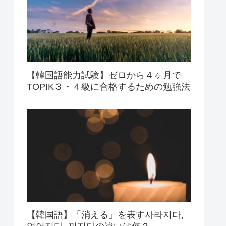
【韓国語能力試験】ゼロから４ヶ月で
TOPIK３・４級に合格するための勉強法
【韓国語】「消える」を表す사라지다,