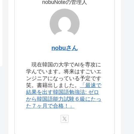
nobuNoteの管理人
nobuさん
現在韓国の大学でAIを専攻に
学んでいます。将来はすごいエ
ンジニアになっている予定です
笑。書籍出しました。
「最速で
結果を出す韓国語勉強法: ゼロ
から韓国語能力試験６級にたっ
た７ヶ月で合格！」