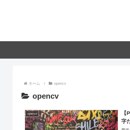
ホーム
opencv
opencv
【P
opencv
字
最近