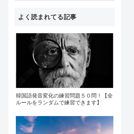
よく読まれてる記事
韓国語発音変化の練習問題５０問！【全
ルールをランダムで練習できます】