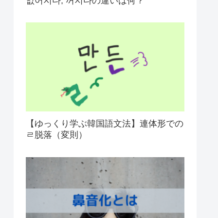
없어지다, 꺼지다の違いは何？
【ゆっくり学ぶ韓国語文法】連体形での
ㄹ脱落（変則）