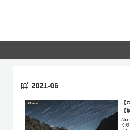
2021-06
【C+
AtCoder
【
Atc
く最
くた