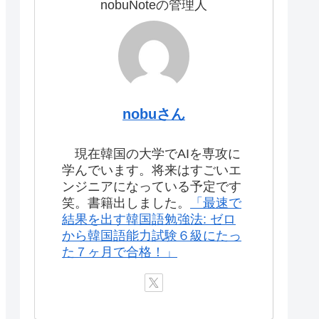
nobuNoteの管理人
nobuさん
現在韓国の大学でAIを専攻に
学んでいます。将来はすごいエ
ンジニアになっている予定です
笑。書籍出しました。
「最速で
結果を出す韓国語勉強法: ゼロ
から韓国語能力試験６級にたっ
た７ヶ月で合格！」