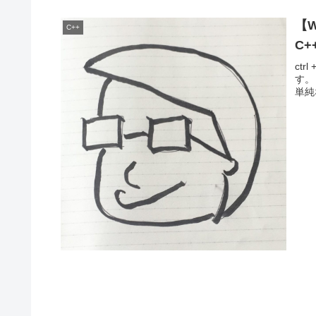
【
C++
C+
ct
す。
単純な