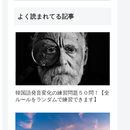
よく読まれてる記事
韓国語発音変化の練習問題５０問！【全
ルールをランダムで練習できます】