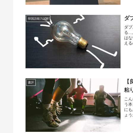
ダ
韓国語能力試験
ダブ
る.
はな
える
【
書評
粘
こん
う本
にも
ょう