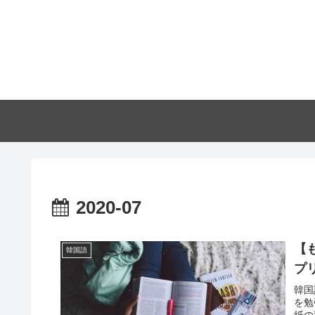
2020-07
【
韓国語
プリ
韓国
を勉
紙の