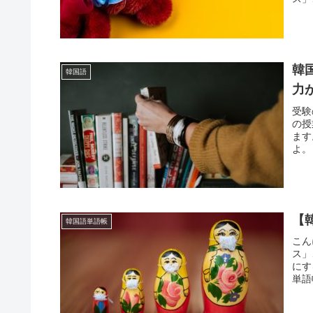
韓
韓国語
力
受験
の授
ます
よ。
【
韓国語単語帳
こん
ス」
にす
単語