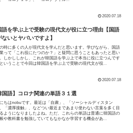
2020.07.18
国語を学ぶ上で受験の現代文が役に立つ理由【国語
がないとヤバいですよ】
の時に多くの人が現代文を学んだと思います。学びながら、国語
業って「これ役にたつのか？」と疑問に思うこともあったと思い
。しかししかし、これが韓国語を学ぶ上で本当に役に立つんです
ということで今回は韓国語を学ぶ上で受験の現代文が役...
2020.07.18
韓国語】コロナ関連の単語３１選
にちはnobuです。最近は「自粛」、「ソーシャルディスタン
、「濃厚接触」、などつい最近まであまり使わない言葉を多く目
るようになりましたよね。ただ、これらの単語は普通に韓国語の
帳や教科書を勉強していてもなかなか学習する機会があ...