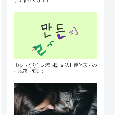
してませんか？】
【ゆっくり学ぶ韓国語文法】連体形での
ㄹ脱落（変則）