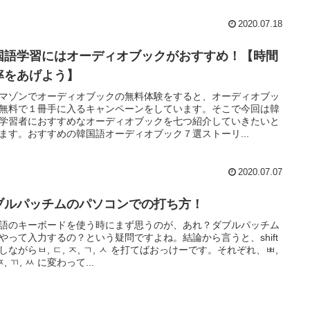
2020.07.18
国語学習にはオーディオブックがおすすめ！【時間
率をあげよう】
マゾンでオーディオブックの無料体験をすると、オーディオブッ
無料で１冊手に入るキャンペーンをしています。そこで今回は韓
学習者におすすめなオーディオブックを七つ紹介していきたいと
ます。おすすめの韓国語オーディオブック７選ストーリ...
2020.07.07
ブルパッチムのパソコンでの打ち方！
語のキーボードを使う時にまず思うのが、あれ？ダブルパッチム
やって入力するの？という疑問ですよね。結論から言うと、shift
しながらㅂ, ㄷ, ㅈ, ㄱ, ㅅ を打てばおっけーです。それぞれ、ㅃ,
ㅉ, ㄲ, ㅆ に変わって...