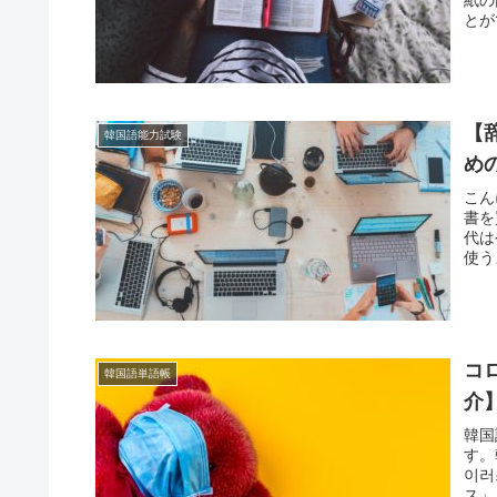
とが
【
韓国語能力試験
め
こん
書を
代は
使う
コ
韓国語単語帳
介
韓国
す。
이러
ス」