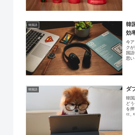
韓
韓国語
効
今ア
クが
国語
思い
ダ
韓国語
韓国
どう
を押
ㄸ, 