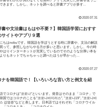
できます。しかし、ネットを調べると辞書アプリが多す...
2020.07.31
辞書や文法書はもはや不要？】韓国語学習におすす
のサイトやアプリ９選
にちはnobuです。韓国語を学ぼうとする時に辞書や、文法の解説
買って、参照しながらやる方が多いと思います。しかし、今の時
やはりインターネットが充実しているのでそのような分厚い本を
よりもネットでちゃちゃっと調べたほうが早かった...
2020.07.27
ロナを韓国語で！【いろいろな言い方と例文を紹
】
語でコロナは"코로나"といいます。発音はそのまま「コロナ」で
韓国ではコロナのことを"코로나바이러스", "코로나19", "코로나바
스 감염증"などと表します。日本語ではそれぞれ「コロナウイル
、「コロナ１９」、「コロナウイル...