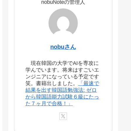
nobuNoteの管理人
nobuさん
現在韓国の大学でAIを専攻に
学んでいます。将来はすごいエ
ンジニアになっている予定です
笑。書籍出しました。
「最速で
結果を出す韓国語勉強法: ゼロ
から韓国語能力試験６級にたっ
た７ヶ月で合格！」