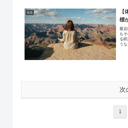
【
生活
標
最近
もそ
る瞑
うな
次
1