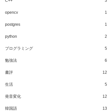
C++
3
opencv
1
postgres
1
python
2
プログラミング
5
勉強法
6
書評
12
生活
5
発音変化
12
韓国語
13