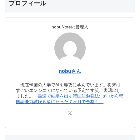
プロフィール
nobuNoteの管理人
nobuさん
現在韓国の大学でAIを専攻に学んでいます。将来は
すごいエンジニアになっている予定です笑。書籍出し
ました。
「最速で結果を出す韓国語勉強法: ゼロから韓
国語能力試験６級にたった７ヶ月で合格！」