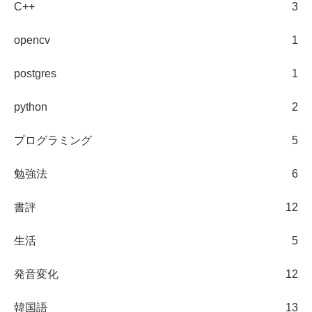
C++
3
opencv
1
postgres
1
python
2
プログラミング
5
勉強法
6
書評
12
生活
5
発音変化
12
韓国語
13