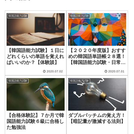
韓国語能力試験
韓国語能力試験
【韓国語能力試験】１日に
【２０２０年度版】おすす
どれくらいの単語を覚えれ
めの韓国語単語帳２８選！
ばいいのか？【体験談】
【韓国語能力試験・日常会
話】
2020.07.02
2020.07.01
韓国語能力試験
韓国語能力試験
【合格体験記】７か月で韓
ダブルパッチムの覚え方！
国語能力試験６級に合格し
【暗記量が激減する法則】
た勉強法