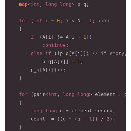
map
<
int
, 
long
long
> p_q;

for
 (
int
 i = 
0
; i < N - 
1
; ++i)

    {

if
 (A[i] != A[i + 
1
])

continue
;

else
if
 (!p_q[A[i]]) 
// if empty, 
            p_q[A[i]] = 
1
;

        p_q[A[i]]++;

    }

for
 (pair<
int
, 
long
long
> element : p_q
    {

long
long
 q = element.second;

        count -= ((q * (q - 
1
)) / 
2
);

    }
