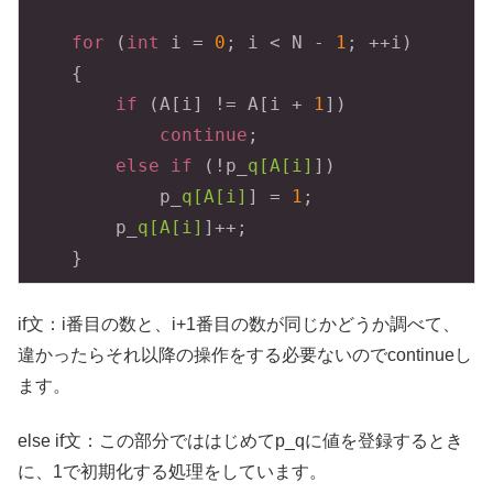
for
 (
int
 i = 
0
; i < N - 
1
; ++i)

    {

if
 (A[i] != A[i + 
1
])

continue
;

else
if
 (!p_
q[A[i]
]) 

            p_
q[A[i]
] = 
1
;

        p_
q[A[i]
]++;

    }
if文：i番目の数と、i+1番目の数が同じかどうか調べて、
違かったらそれ以降の操作をする必要ないのでcontinueし
ます。
else if文：この部分でははじめてp_qに値を登録するとき
に、1で初期化する処理をしています。