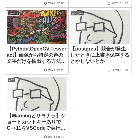
のだが
2022.12.05
2021.06.22
opencv
postgres
【Python,OpenCV,Tesser
【postgres】競合が発生
act】画像から特定の色の
したときに上書き保存する
文字だけを抽出する方法
とかしないとか
【色んな言語でもOK】
2021.12.23
2023.03.20
C++
【Warningとサヨナラ】シ
ョートカットキーありで
C++11をVSCodeで実行す
る方法【MacOS】
2021.06.10