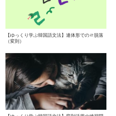
【ゆっくり学ぶ韓国語文法】連体形でのㄹ脱落
（変則）