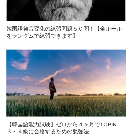
韓国語発音変化の練習問題５０問！【全ルール
をランダムで練習できます】
【韓国語能力試験】ゼロから４ヶ月でTOPIK
３・４級に合格するための勉強法