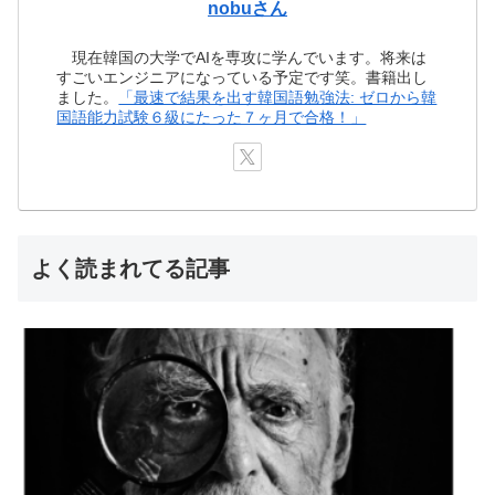
nobuさん
現在韓国の大学でAIを専攻に学んでいます。将来は
すごいエンジニアになっている予定です笑。書籍出し
ました。
「最速で結果を出す韓国語勉強法: ゼロから韓
国語能力試験６級にたった７ヶ月で合格！」
よく読まれてる記事