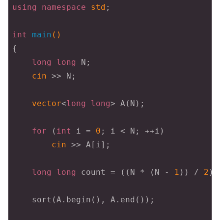
using
namespace
std
;

int
main
()
{

long
long
 N;

cin
 >> N;

vector
<
long
long
> A(N);

for
 (
int
 i = 
0
; i < N; ++i)

cin
 >> A[i];

long
long
 count = ((N * (N - 
1
)) / 
2
);

    sort(A.begin(), A.end());
