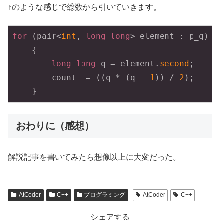
↑のような感じで総数から引いていきます。
for
 (pair<
int
, 
long
long
> element : p_q)

    {

long
long
 q = element.
second
;

        count -= ((q * (q - 
1
)) / 
2
);

    }
おわりに（感想）
解説記事を書いてみたら想像以上に大変だった。
AtCoder
C++
プログラミング
AtCoder
C++
シェアする