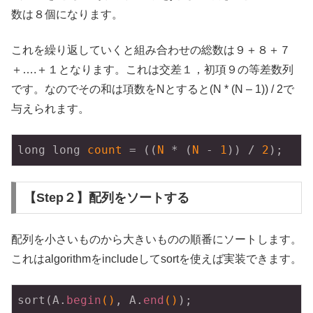
数は８個になります。
これを繰り返していくと組み合わせの総数は９＋８＋７
＋….＋１となります。これは交差１，初項９の等差数列
です。なのでその和は項数をNとすると(N * (N – 1)) / 2で
与えられます。
long long 
count
 = ((
N
 * (
N
 - 
1
)) / 
2
);
【Step２】配列をソートする
配列を小さいものから大きいものの順番にソートします。
これはalgorithmをincludeしてsortを使えば実装できます。
sort(
A
.
begin
()
, 
A
.
end
()
);