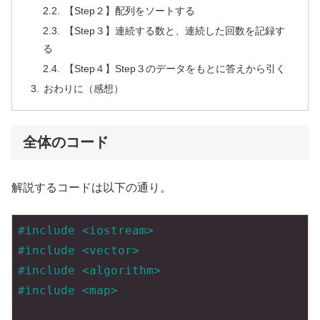
【Step２】配列をソートする
【Step３】連続する数と、連続した回数を記録す
る
【Step４】Step３のデータをもとに答えから引く
おわりに（感想）
全体のコード
解説するコードは以下の通り。
#
include
<iostream>
#
include
<vector>
#
include
<algorithm>
#
include
<map>