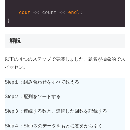
cout
 << count << 
endl
;

}
解説
以下の４つのステップで実装しました。題名が抽象的でス
イマセン。
Step１：組み合わせをすべて数える
Step２：配列をソートする
Step３：連続する数と、連続した回数を記録する
Step４：Step３のデータをもとに答えから引く