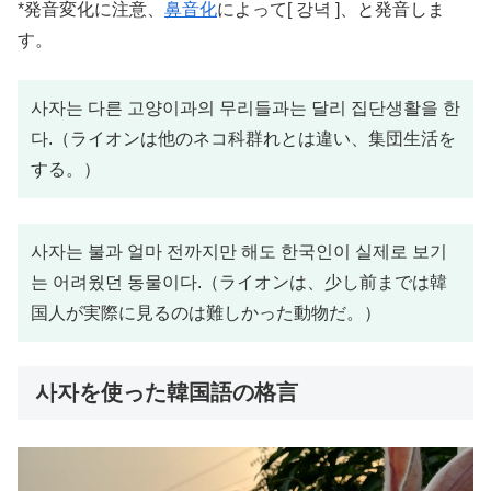
*発音変化に注意、
鼻音化
によって[ 강녁 ]、と発音しま
す。
사자는 다른 고양이과의 무리들과는 달리 집단생활을 한
다.（ライオンは他のネコ科群れとは違い、集団生活を
する。）
사자는 불과 얼마 전까지만 해도 한국인이 실제로 보기
는 어려웠던 동물이다.（ライオンは、少し前までは韓
国人が実際に見るのは難しかった動物だ。）
사자を使った韓国語の格言