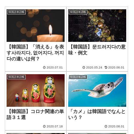
韓国語単語帳
韓国語単語帳
【韓国語】「消える」を表
【韓国語】문드러지다の意
す사라지다, 없어지다, 꺼지
味・例文
다の違いは何？
2020.07.01
2020.05.24
2020.06.01
韓国語単語帳
韓国語単語帳
【韓国語】コロナ関連の単
「カメ」は韓国語でなんと
語３１選
いう？
2020.07.18
2020.08.01