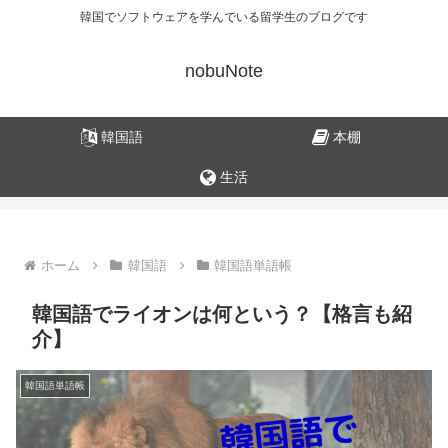
韓国でソフトウェアを学んでいる留学生のブログです
nobuNote
韓国語
本棚
生活
ホーム
韓国語
韓国語単語帳
韓国語でライオンは何という？【格言も紹
介】
韓国語単語帳