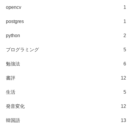
opencv
1
postgres
1
python
2
プログラミング
5
勉強法
6
書評
12
生活
5
発音変化
12
韓国語
13