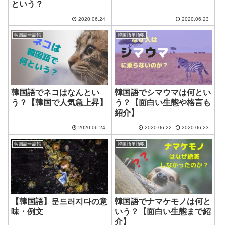
という？
2020.06.24
2020.06.23
韓国語単語帳
韓国語単語帳
韓国語でネコはなんとい
韓国語でシマウマは何とい
う？【韓国で人気急上昇】
う？【面白い生態や格言も
紹介】
2020.06.24
2020.06.22
2020.06.23
韓国語単語帳
韓国語単語帳
【韓国語】문드러지다の意
韓国語でナマケモノは何と
味・例文
いう？【面白い生態まで紹
介】