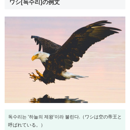
ワシ[독수리]の例文
독수리는 ‘하늘의 제왕’이라 불린다.（ワシは空の帝王と
呼ばれている。）