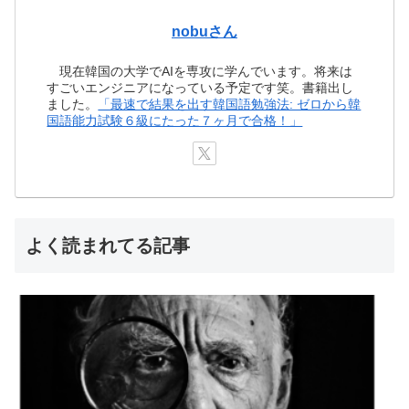
nobuさん
現在韓国の大学でAIを専攻に学んでいます。将来は
すごいエンジニアになっている予定です笑。書籍出し
ました。
「最速で結果を出す韓国語勉強法: ゼロから韓
国語能力試験６級にたった７ヶ月で合格！」
よく読まれてる記事