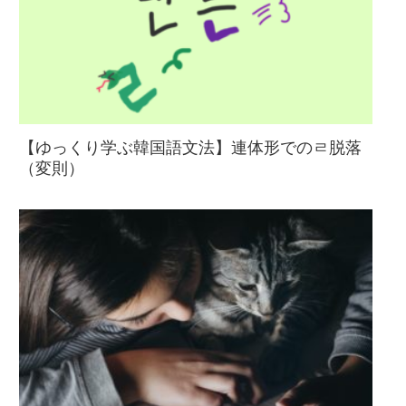
【ゆっくり学ぶ韓国語文法】連体形でのㄹ脱落
（変則）