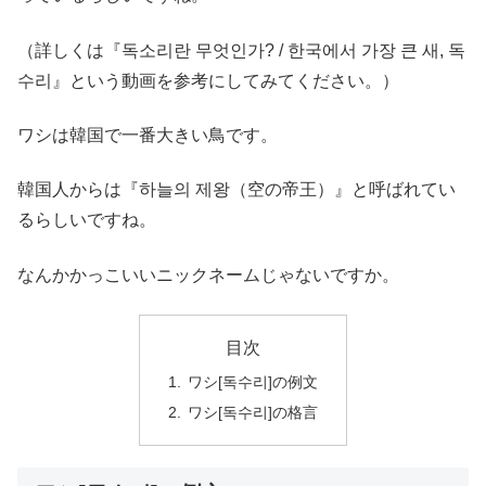
（詳しくは『독소리란 무엇인가? / 한국에서 가장 큰 새, 독
수리』という動画を参考にしてみてください。）
ワシは韓国で一番大きい鳥です。
韓国人からは『하늘의 제왕（空の帝王）』と呼ばれてい
るらしいですね。
なんかかっこいいニックネームじゃないですか。
目次
ワシ[독수리]の例文
ワシ[독수리]の格言