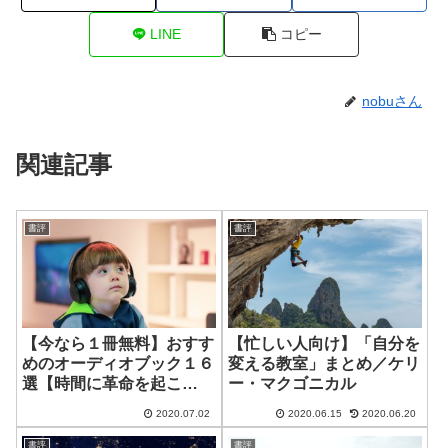
LINE
コピー
nobuさん
関連記事
書評
書評
【今なら１冊無料】おすす
【忙しい人向け】「自分を
めのオーディオブック１６
変える教室」まとめ／ケリ
選【時間に革命を起こ
ー・マクゴニカル
す！】
2020.07.02
2020.06.15
2020.06.20
書評
書評