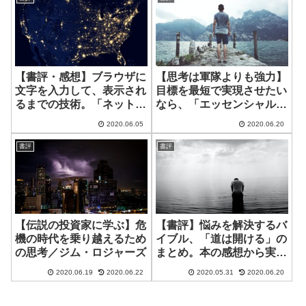
【書評・感想】ブラウザに
【思考は軍隊よりも強力】
文字を入力して、表示され
目標を最短で実現させたい
るまでの技術。「ネットワ
なら、「エッセンシャル思
ークはなぜつながるのか」
考」を学ぼう
2020.06.05
2020.06.20
／戸根勤
書評
書評
【伝説の投資家に学ぶ】危
【書評】悩みを解決するバ
機の時代を乗り越えるため
イブル、「道は開ける」の
の思考／ジム・ロジャーズ
まとめ。本の感想から実践
まで／デール・カーネギー
2020.06.19
2020.06.22
2020.05.31
2020.06.20