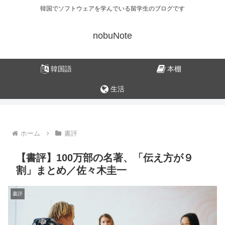
韓国でソフトウェアを学んでいる留学生のブログです
nobuNote
韓国語
本棚
生活
ホーム
書評
【書評】100万部の名著、「伝え方が９
割」まとめ／佐々木圭一
書評