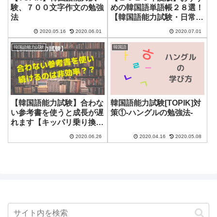
験、７００文字作文の勉強
めの韓国語単語帳２８選！
法
【韓国語能力試験・日常会
話】
2020.05.16
2020.06.01
2020.07.01
韓国語能力試験
韓国語
【韓国語能力試験】合わな
韓国語能力試験[TOPIK]対
い参考書を使うと成長が遅
策①-ハングルの勉強法-
れます【キッパリ乗り換え
ましょう】
2020.06.26
2020.04.16
2020.05.08