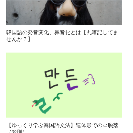
韓国語の発音変化、鼻音化とは【丸暗記してま
せんか？】
【ゆっくり学ぶ韓国語文法】連体形でのㄹ脱落
（変則）