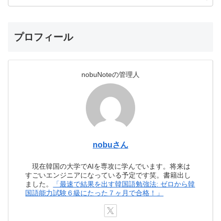
プロフィール
nobuNoteの管理人
nobuさん
現在韓国の大学でAIを専攻に学んでいます。将来は
すごいエンジニアになっている予定です笑。書籍出し
ました。
「最速で結果を出す韓国語勉強法: ゼロから韓
国語能力試験６級にたった７ヶ月で合格！」