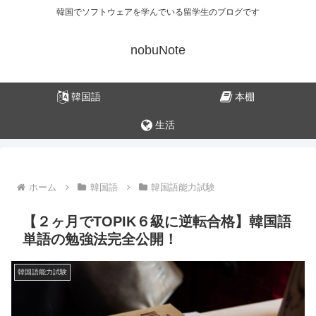
韓国でソフトウェアを学んでいる留学生のブログです
nobuNote
韓国語
本棚
生活
ホーム
韓国語
韓国語能力試験
【２ヶ月でTOPIK６級に逆転合格】韓国語
単語の勉強法完全公開！
韓国語能力試験