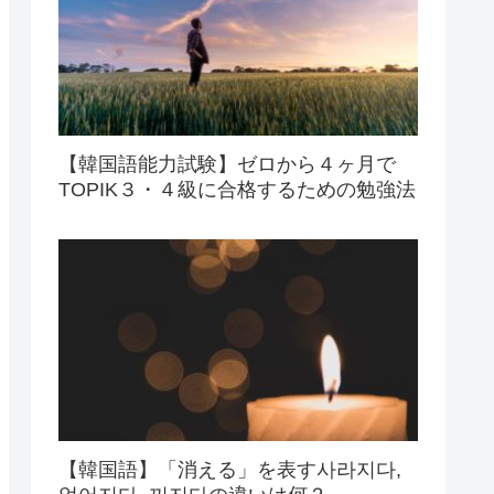
【韓国語能力試験】ゼロから４ヶ月で
TOPIK３・４級に合格するための勉強法
【韓国語】「消える」を表す사라지다,