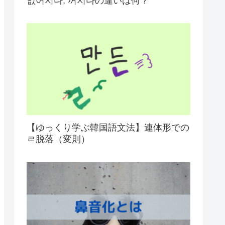
없어지다, 꺼지다の違いは何？
【ゆっくり学ぶ韓国語文法】連体形での
ㄹ脱落（変則）