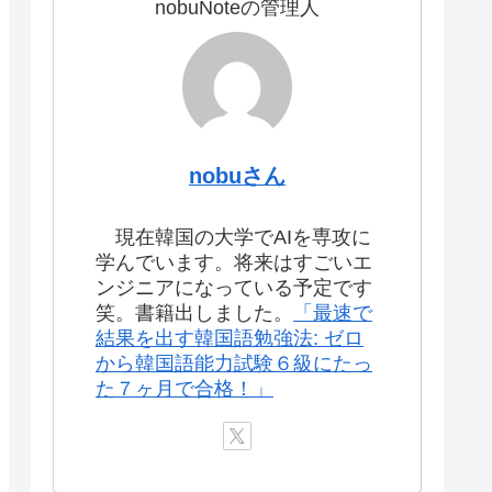
nobuNoteの管理人
nobuさん
現在韓国の大学でAIを専攻に
学んでいます。将来はすごいエ
ンジニアになっている予定です
笑。書籍出しました。
「最速で
結果を出す韓国語勉強法: ゼロ
から韓国語能力試験６級にたっ
た７ヶ月で合格！」