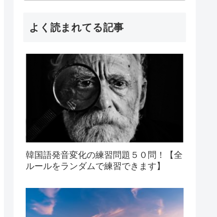
よく読まれてる記事
韓国語発音変化の練習問題５０問！【全
ルールをランダムで練習できます】