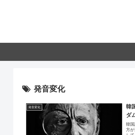
発音変化
韓
発音変化
ダ
韓国
方が
して