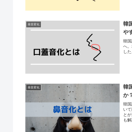
韓
発音変化
や
韓国
へ。
した
韓
発音変化
か
韓国
いて
とが
も解