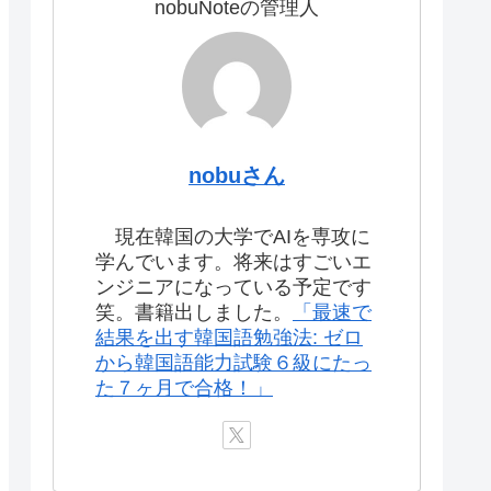
nobuNoteの管理人
nobuさん
現在韓国の大学でAIを専攻に
学んでいます。将来はすごいエ
ンジニアになっている予定です
笑。書籍出しました。
「最速で
結果を出す韓国語勉強法: ゼロ
から韓国語能力試験６級にたっ
た７ヶ月で合格！」