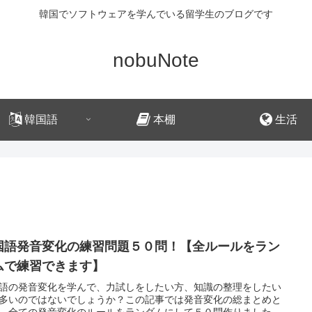
韓国でソフトウェアを学んでいる留学生のブログです
nobuNote
韓国語
本棚
生活
国語発音変化の練習問題５０問！【全ルールをラン
ムで練習できます】
語の発音変化を学んで、力試しをしたい方、知識の整理をしたい
多いのではないでしょうか？この記事では発音変化の総まとめと
、全ての発音変化のルールをランダムにして５０問作りました。