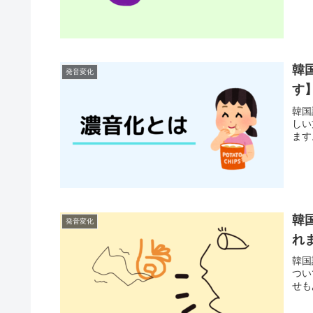
韓
発音変化
す
韓国
しい
ます
韓
発音変化
れ
韓国
つい
せも