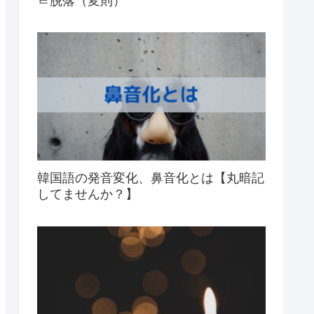
ㄹ脱落（変則）
韓国語の発音変化、鼻音化とは【丸暗記
してませんか？】