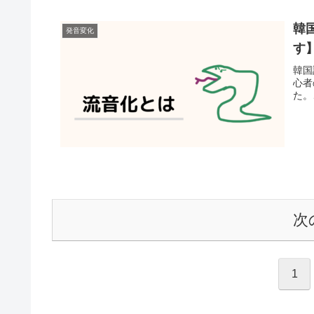
韓
発音変化
す
韓国
心者
た。
次
1