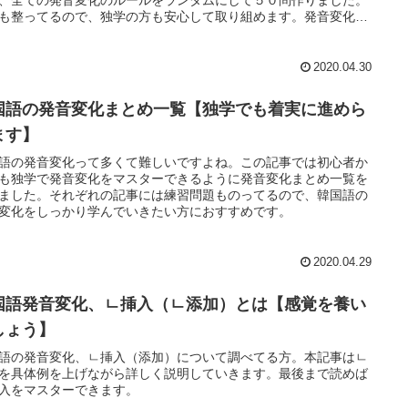
も整ってるので、独学の方も安心して取り組めます。発音変化を
ターしてしまいましょう。
2020.04.30
国語の発音変化まとめ一覧【独学でも着実に進めら
ます】
語の発音変化って多くて難しいですよね。この記事では初心者か
も独学で発音変化をマスターできるように発音変化まとめ一覧を
ました。それぞれの記事には練習問題ものってるので、韓国語の
変化をしっかり学んでいきたい方におすすめです。
2020.04.29
国語発音変化、ㄴ挿入（ㄴ添加）とは【感覚を養い
しょう】
語の発音変化、ㄴ挿入（添加）について調べてる方。本記事はㄴ
を具体例を上げながら詳しく説明していきます。最後まで読めば
入をマスターできます。