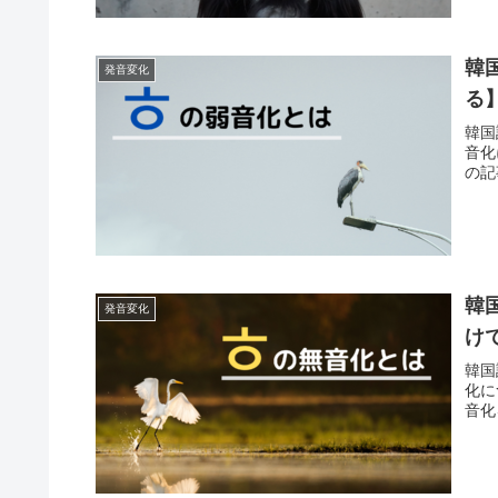
韓
発音変化
る
韓国
音化
の記
韓
発音変化
け
韓国
化に
音化