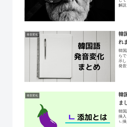
解説
マス
韓
発音変化
れ
韓国
らで
示し
発音
韓
発音変化
ま
韓国
挿入
ㄴ挿