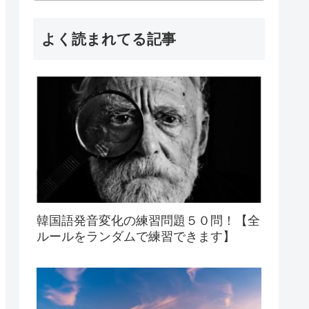
よく読まれてる記事
韓国語発音変化の練習問題５０問！【全
ルールをランダムで練習できます】