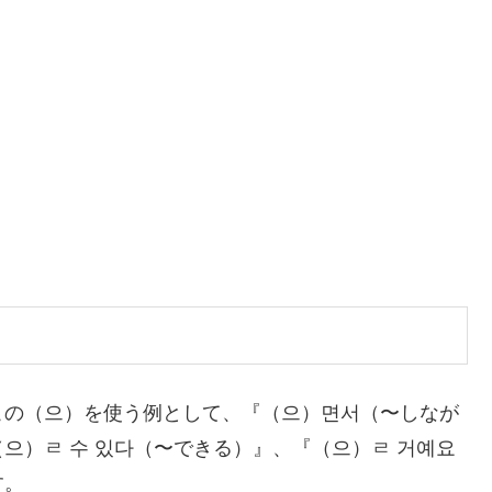
この（으）を使う例として、『（으）면서（〜しなが
으）ㄹ 수 있다（〜できる）』、『（으）ㄹ 거예요
す。