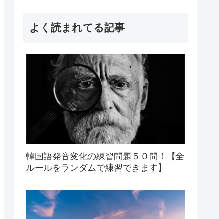
よく読まれてる記事
韓国語発音変化の練習問題５０問！【全
ルールをランダムで練習できます】