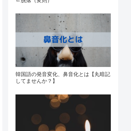
ㄹ脱落（変則）
韓国語の発音変化、鼻音化とは【丸暗記
してませんか？】