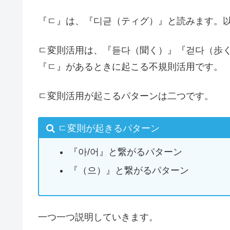
『ㄷ』は、『디귿（ティグ）』と読みます。
ㄷ変則活用は、『듣다（聞く）』『걷다（歩
『ㄷ』があるときに起こる不規則活用です。
ㄷ変則活用が起こるパターンは二つです。
ㄷ変則が起きるパターン
『아/어』と繋がるパターン
『（으）』と繋がるパターン
一つ一つ説明していきます。