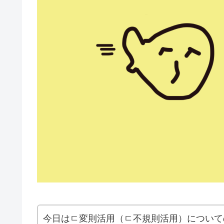
今日はㄷ変則活用（ㄷ不規則活用）について