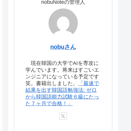
nobuNoteの管理人
nobuさん
現在韓国の大学でAIを専攻に
学んでいます。将来はすごいエ
ンジニアになっている予定です
笑。書籍出しました。
「最速で
結果を出す韓国語勉強法: ゼロ
から韓国語能力試験６級にたっ
た７ヶ月で合格！」