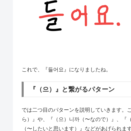
これで、『들어요』になりましたね。
『（으）』と繋がるパターン
では二つ目のパターンを説明していきます。
ら）』や、『（으）니까（〜なので）』、『（
（〜したいと思います）』などがあげられま