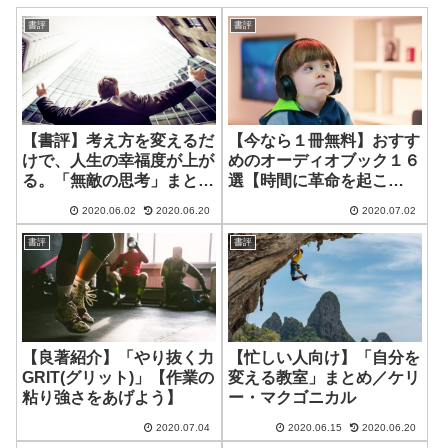
書評
書評
【書評】考え方を変えるだ
【今なら１冊無料】おすす
けで、人生の幸福度が上が
めのオーディオブック１６
る。「無敵の思考」まとめ
選【時間に革命を起こ
／西村博之
す！】
2020.06.02
2020.06.20
2020.07.02
書評
書評
【良著紹介】「やり抜く力
【忙しい人向け】「自分を
GRIT(グリット)」【作業の
変える教室」まとめ／ケリ
粘り強さをあげよう】
ー・マクゴニカル
2020.07.04
2020.06.15
2020.06.20