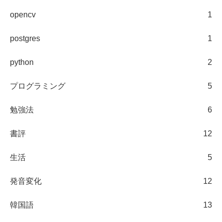
opencv
1
postgres
1
python
2
プログラミング
5
勉強法
6
書評
12
生活
5
発音変化
12
韓国語
13