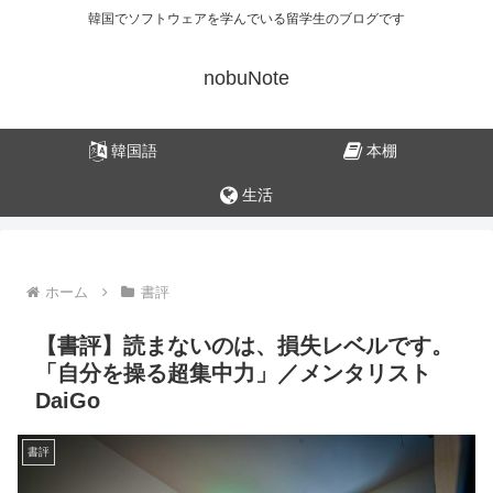
韓国でソフトウェアを学んでいる留学生のブログです
nobuNote
韓国語
本棚
生活
ホーム
書評
【書評】読まないのは、損失レベルです。
「自分を操る超集中力」／メンタリスト
DaiGo
書評