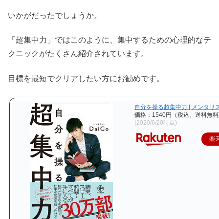
いかがだったでしょうか。
「超集中力」ではこのように、集中するための心理的なテ
クニックがたくさん紹介されています。
目標を最短でクリアしたい方にお勧めです。
自分を操る超集中力 [ メンタリスト
価格：1540円（税込、送料無料
(2020/6/20時点)
楽