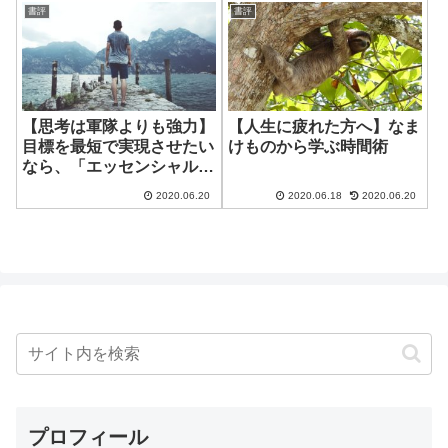
書評
書評
【思考は軍隊よりも強力】
【人生に疲れた方へ】なま
目標を最短で実現させたい
けものから学ぶ時間術
なら、「エッセンシャル思
考」を学ぼう
2020.06.20
2020.06.18
2020.06.20
プロフィール