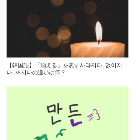
【韓国語】「消える」を表す사라지다, 없어지
다, 꺼지다の違いは何？