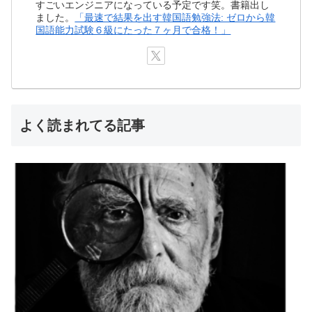
すごいエンジニアになっている予定です笑。書籍出し
ました。
「最速で結果を出す韓国語勉強法: ゼロから韓
国語能力試験６級にたった７ヶ月で合格！」
よく読まれてる記事