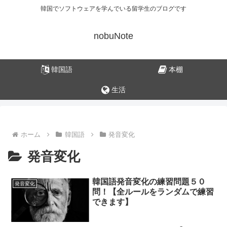
韓国でソフトウェアを学んでいる留学生のブログです
nobuNote
韓国語
本棚
生活
ホーム
韓国語
発音変化
発音変化
韓国語発音変化の練習問題５０
発音変化
問！【全ルールをランダムで練習
できます】